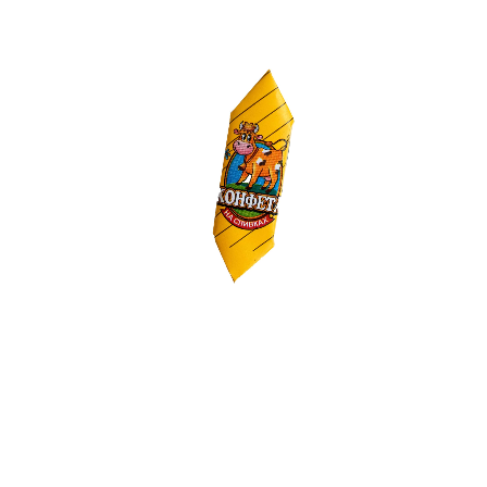
Продукция
Каталог продукции
Конфеты «Cream fudge конфета молочная»
400 г
5 кг
Пищевая ценность в 100 г продукта:
белки: 3.0 г
,
жиры: 7.0 г
,
углеводы: 77.0 г
Энергетическая ценность в 100 г продукта:
ккал: 380
,
кДж: 1590
Условия хранения:
Срок хранения: 8 мес.
,
Температура: 18±10 °C
,
Влажность: ≤ 75%
Конфета с ярким молочным вкусом, изготовленная из
натуральных ингредиентов
ООО «Вольский кондитер-2»
443011, г.Самара, ул.Тихвинская, д.24а, оф.401а
+7(846) 200-40-81
(83,85,86)
vk2@volgir.ru
© 2026 г. ООО «Вольский кондитер-2»
Карта сайта
Разработка сайта